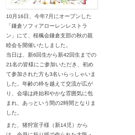
迎
t
え
10月16日、今年7月にオープンした
e
ま
r
「鎌倉ソフィアローレンレストラ
し
ン」にて、桜楓会鎌倉支部の秋の親
た
睦会を開催いたしました。
当日は、新6回生から新42回生までの
21名の皆様にご参加いただき、初め
て参加された方も3名いらっしゃいま
した。年齢の枠を越えて交流が広が
り、会場は終始和やかな雰囲気に包
まれ、あっという間の2時間となりま
した。
また、猪狩宣子様（新14児）から
は、全員に折り紙で作られた大阪・