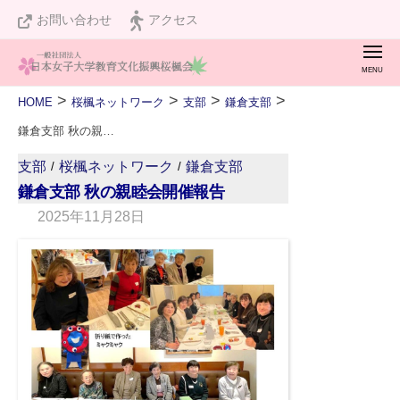
桜
ュ
コ
お問い合わせ
アクセス
楓
ー
ン
会
メ
テ
ニ
桜
私
ュ
ン
>
>
>
>
HOME
桜楓ネットワーク
支部
鎌倉支部
ー
楓
た
ツ
鎌倉支部 秋の親睦会開催報告
会
ち
へ
支部
桜楓ネットワーク
鎌倉支部
/
/
は
ス
鎌倉支部 秋の親睦会開催報告
設
キ
2025年11月28日
b
立
ッ
y
１
w
プ
２
e
０
b
周
m
年
a
を
s