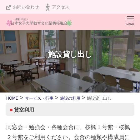
桜
ュ
コ
お問い合わせ
アクセス
楓
ー
ン
会
メ
テ
ニ
桜
私
ュ
ン
ー
楓
た
ツ
会
ち
施設貸し出し
へ
は
ス
設
キ
立
ッ
１
プ
>
>
>
２
HOME
サービス・行事
施設の利用
施設貸し出し
０
■
貸室利用
施
周
設
年
同窓会・勉強会・各種会合に、桜楓１号館・桜楓
貸
し
を
２号館をご利用ください。会合の種類や構成員に