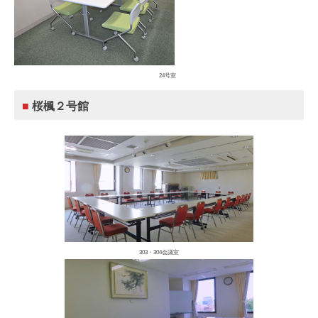
24号室
■
桜楓２号館
303・304会議室