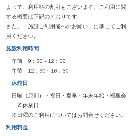
出
迎
よって、利用料の割引もございます。ご利用に関
し
え
する概要は下記のとおりです。
2026
ま
また、「施設ご利用者へのお願い」に準じてご利
年
し
用ください。
4
た
月
施設利用時間
8
午前 9：00～12：00
日
午後 12：30～16：30
by
Adviser
休館日
日曜（原則）・祝日・夏季・年末年始・桜楓会
一斉休業日
※日曜のご利用についてはお問合せください。
利用料金