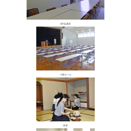
307会議室
４階ホール
和室