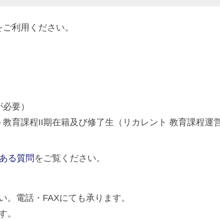
をご利用ください。
が必要）
教育課程II期在籍及び修了生（リカレント 教育課程運
くある質問
をご覧ください。
い。電話・FAXにても承ります。
す。