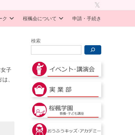
旧
twitter
ーク
桜楓会について
申請・手続き
検索
本女子
方は、