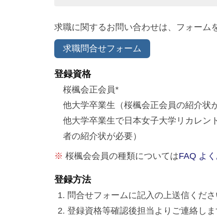
by
迎
Adviser
え
求職に関するお問い合わせは、フォーム
ま
し
求職問合せフォーム
た
登録資格
桜楓会正会員*
他大学卒業生（桜楓会正会員の紹介状
他大学卒業生で日本女子大学リカレント
者の紹介状が必要）
※
桜楓会会員の種類については
FAQ よ
登録方法
問合せフォームに記入の上送信くださ
登録資格等確認後担当よりご連絡しま