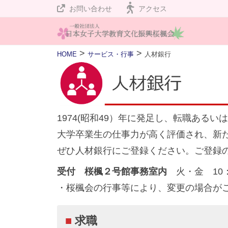
桜
コ
お問い合わせ
アクセス
楓
ン
会
テ
桜
私
>
>
HOME
サービス・行事
人材銀行
ン
楓
た
ツ
人
ち
会
へ
材
は
ス
銀
設
1974(昭和49）年に発足し、転職ある
キ
行
立
大学卒業生の仕事力が高く評価され、新
ッ
１
2026
ぜひ人材銀行にご登録ください。ご登録
プ
２
年
5
０
受付
桜楓２号館事務室内
火・金 10：0
月
周
・桜楓会の行事等により、変更の場合が
13
年
日
を
■
求職