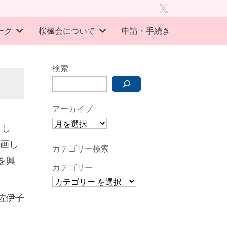
旧
twitter
ーク
桜楓会について
申請・手続き
検索
アーカイブ
まし
企画し
カテゴリー検索
を興
カテゴリー
た。
佐伊子