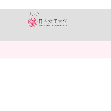
迎
e
え
r
リンク
ま
し
た