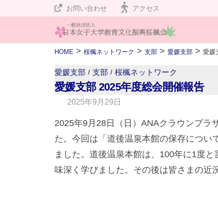
桜
コ
お問い合わせ
アクセス
楓
ン
会
テ
桜
私
>
>
>
>
HOME
桜楓ネットワーク
支部
愛媛支部
ン
楓
た
ツ
愛媛支部
支部
桜楓ネットワーク
/
/
ち
会
へ
愛媛支部 2025年度総会開催報告
は
ス
2025年9月29日
b
設
キ
y
立
2025年9月28日（日）ANAクラウンプ
w
ッ
１
た。今回は「道後温泉本館の保存について
e
プ
２
ました。道後温泉本館は、100年に1度
b
０
味深く学びました。その後は皆さまの
m
周
a
年
s
を
t