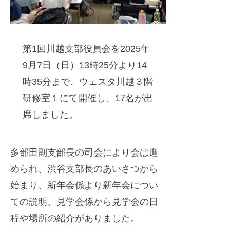
迎
t
え
e
ま
r
第1回川越支部役員会を2025年
し
9月7日（日）13時25分より14
た
時35分まで、ウェスタ川越３階
研修室１にて開催し、17名が出
席しました。
多部田副支部長の司会により会は進
められ、渋谷支部長のあいさつから
始まり、新年会係より新年会につい
ての説明、見学会係から見学会の日
程や場所の紹介がありました。