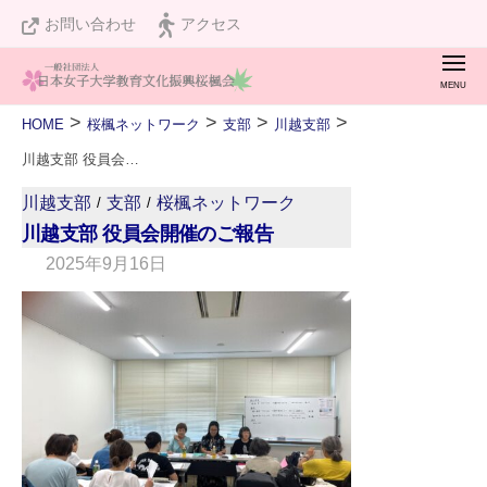
桜
ュ
コ
お問い合わせ
アクセス
楓
ー
ン
会
メ
テ
ニ
桜
私
ュ
ン
>
>
>
>
HOME
桜楓ネットワーク
支部
川越支部
ー
楓
た
ツ
川越支部 役員会開催のご報告
会
ち
へ
川越支部
支部
桜楓ネットワーク
/
/
は
ス
川越支部 役員会開催のご報告
設
キ
2025年9月16日
b
立
ッ
y
１
w
プ
２
e
０
b
周
m
年
a
を
s