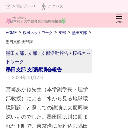
桜
ュ
コ
お問い合わせ
アクセス
楓
ー
ン
会
メ
テ
ニ
桜
私
ュ
ン
>
>
>
>
HOME
桜楓ネットワーク
支部
墨田支部
ー
楓
た
ツ
墨田支部 支部講演会報告
会
ち
へ
墨田支部
支部
支部活動報告
桜楓ネッ
/
/
/
は
ス
トワーク
設
キ
墨田支部 支部講演会報告
立
ッ
2024年10月7日
b
１
y
プ
宮崎あかね先生（本学副学長・理学
２
w
０
部教授）による「水から見る地球環
e
周
境問題」と題しての講演は大変興味
b
年
深いものでした。墨田区は川に囲ま
m
を
れた下町で、東京湾に流れ込む隅田
a