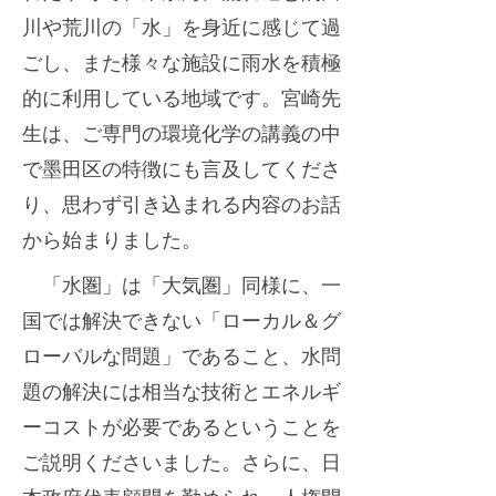
迎
川や荒川の「水」を身近に感じて過
s
え
t
ごし、また様々な施設に雨水を積極
ま
e
的に利用している地域です。宮崎先
し
r
生は、ご専門の環境化学の講義の中
た
で墨田区の特徴にも言及してくださ
り、思わず引き込まれる内容のお話
から始まりました。
「水圏」は「大気圏」同様に、一
国では解決できない「ローカル＆グ
ローバルな問題」であること、水問
題の解決には相当な技術とエネルギ
ーコストが必要であるということを
ご説明くださいました。さらに、日