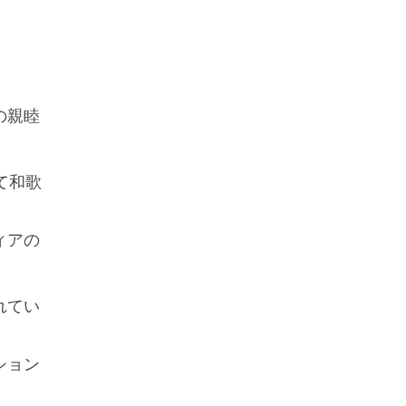
の親睦
て和歌
ィアの
れてい
ション