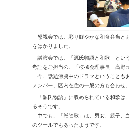
迎
え
ま
し
た
懇親会では、彩り鮮やかな和食弁当とお
をはかりました。
講演会では、「源氏物語と和歌」というタ
考証をご担当の、「桜楓会理事長 高野
今、話題沸騰中のドラマということもあ
メンバー、区内在住の一般の方も合わせ
「源氏物語」に収められている和歌は、
るそうです。
中でも、「贈答歌」は、男女、親子、主
のツールでもあったようです。