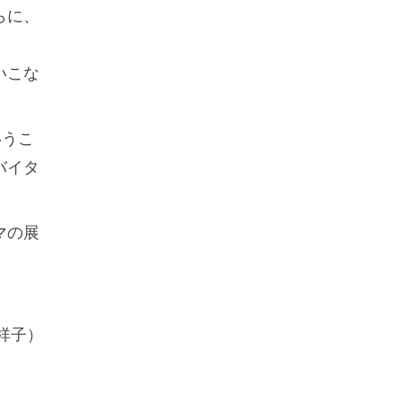
らに、
いこな
いうこ
バイタ
マの展
祥子）