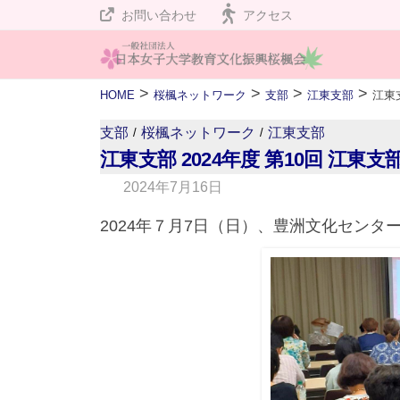
桜
コ
お問い合わせ
アクセス
楓
ン
会
テ
桜
私
>
>
>
>
HOME
桜楓ネットワーク
支部
江東支部
ン
楓
た
ツ
支部
桜楓ネットワーク
江東支部
/
/
ち
会
へ
江東支部 2024年度 第10回 江
は
ス
2024年7月16日
b
設
キ
y
立
2024年７月7日（日）、豊洲文化セン
A
ッ
１
d
プ
２
v
０
i
周
s
年
e
を
r