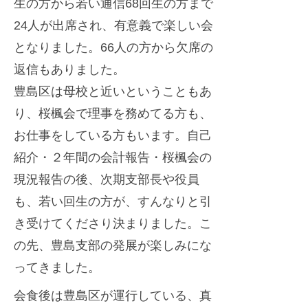
生の方から若い通信68回生の方まで
迎
r
24人が出席され、有意義で楽しい会
え
となりました。66人の方から欠席の
ま
返信もありました。
し
豊島区は母校と近いということもあ
た
り、桜楓会で理事を務めてる方も、
お仕事をしている方もいます。自己
紹介・２年間の会計報告・桜楓会の
現況報告の後、次期支部長や役員
も、若い回生の方が、すんなりと引
き受けてくださり決まりました。こ
の先、豊島支部の発展が楽しみにな
ってきました。
会食後は豊島区が運行している、真