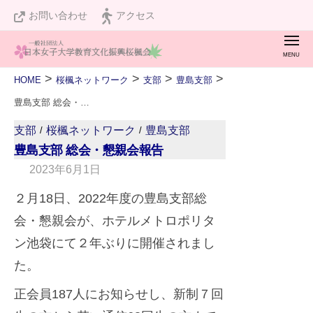
桜
ュ
コ
お問い合わせ
アクセス
楓
ー
ン
会
メ
テ
ニ
桜
私
ュ
ン
>
>
>
>
HOME
桜楓ネットワーク
支部
豊島支部
ー
楓
た
ツ
豊島支部 総会・懇親会報告
会
ち
へ
支部
桜楓ネットワーク
豊島支部
/
/
は
ス
豊島支部 総会・懇親会報告
設
キ
2023年6月1日
b
立
ッ
y
２月18日、2022年度の豊島支部総
１
A
プ
２
会・懇親会が、ホテルメトロポリタ
d
０
ン池袋にて２年ぶりに開催されまし
v
周
た。
i
年
s
正会員187人にお知らせし、新制７回
を
e