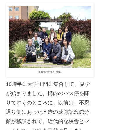
迎
s
え
e
ま
r
し
た
参加者の皆様と記念に
10時半に大学正門に集合して、見学
が始まりました。構内のバス停を降
りてすぐのところに、以前は、不忍
通り側にあった木造の成瀬記念館分
館が移設されて、近代的な校舎とマ