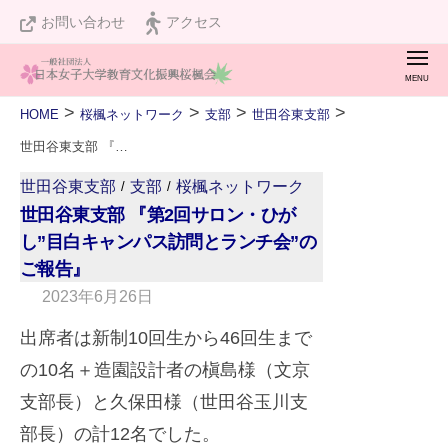
桜
ュ
コ
お問い合わせ
アクセス
楓
ー
ン
会
メ
テ
ニ
桜
私
ュ
ン
>
>
>
>
HOME
桜楓ネットワーク
支部
世田谷東支部
ー
楓
た
ツ
世田谷東支部 『第2回サロン・ひがし”目白キャンパス訪問とランチ会”のご報告』
会
ち
へ
世田谷東支部
支部
桜楓ネットワーク
/
/
は
ス
世田谷東支部 『第2回サロン・ひが
設
キ
し”目白キャンパス訪問とランチ会”の
立
ご報告』
ッ
１
2023年6月26日
b
プ
２
y
出席者は新制10回生から46回生まで
０
A
の10名＋造園設計者の槇島様（文京
周
d
支部長）と久保田様（世田谷玉川支
年
v
部長）の計12名でした。
を
i