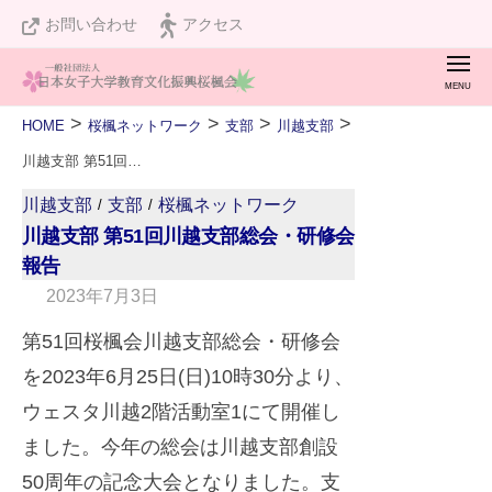
桜
ュ
コ
お問い合わせ
アクセス
楓
ー
ン
会
メ
テ
ニ
桜
私
ュ
ン
>
>
>
>
HOME
桜楓ネットワーク
支部
川越支部
ー
楓
た
ツ
川越支部 第51回川越支部総会・研修会 報告
会
ち
へ
川越支部
支部
桜楓ネットワーク
/
/
は
ス
川越支部 第51回川越支部総会・研修会
設
キ
報告
立
2023年7月3日
b
ッ
１
y
プ
第51回桜楓会川越支部総会・研修会
２
A
を2023年6月25日(日)10時30分より、
０
d
周
ウェスタ川越2階活動室1にて開催し
v
年
ました。今年の総会は川越支部創設
i
を
50周年の記念大会となりました。支
s