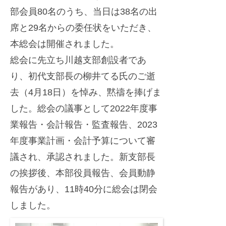
迎
部会員80名のうち、当日は38名の出
e
え
r
席と29名からの委任状をいただき、
ま
本総会は開催されました。
し
総会に先立ち川越支部創設者であ
た
り、初代支部長の柳井てる氏のご逝
去（4月18日）を悼み、黙禱を捧げま
した。総会の議事として2022年度事
業報告・会計報告・監査報告、2023
年度事業計画・会計予算について審
議され、承認されました。新支部長
の挨拶後、本部役員報告、会員動静
報告があり、11時40分に総会は閉会
しました。