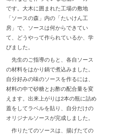
迎
r
です。大木に囲まれた工場の敷地
え
「ソースの森」内の「たいけん工
ま
房」で、ソースは何からできてい
し
て、どうやって作られているか、学
た
びました。
先生のご指導のもと、各自ソース
の材料をはかり鍋で煮込みました。
自分好みの味のソースを作るには、
材料の中で砂糖とお酢の配合量を変
えます。出来上がりは2本の瓶に詰め
蓋をしてラベルを貼り、自分だけの
オリジナルソースが完成しました。
作りたてのソースは、揚げたての