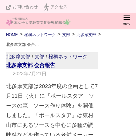
桜
ュ
コ
お問い合わせ
アクセス
楓
ー
ン
会
メ
テ
ニ
桜
私
ュ
ン
>
>
>
>
HOME
桜楓ネットワーク
支部
北多摩支部
ー
楓
た
ツ
北多摩支部 会合報告
会
ち
へ
北多摩支部
支部
桜楓ネットワーク
/
/
は
ス
北多摩支部 会合報告
設
キ
2023年7月21日
b
立
ッ
y
北多摩支部は2023年度の企画として7
１
A
プ
２
月11日（火）に『ポールスタア ソ
d
０
ースの森 ソース作り体験』を開催
v
周
しました。「ポールスタア」は東村
i
年
山市にあるソースを中心に多種の調
s
を
味料などを作っている老舗メーカー
e