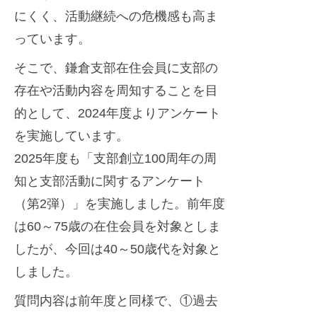
迎
にくく、活動継続への危機感も高ま
s
え
t
っています。
ま
e
そこで、鎌倉支部在住会員に支部の
し
r
存在や活動内容を周知することを目
た
的として、2024年度よりアンケート
を実施しています。
2025年度も「支部創立100周年の周
知と支部活動に関するアンケート
（第2弾）」を実施しました。前年度
は60～75歳の在住会員を対象としま
したが、今回は40～50歳代を対象と
しました。
質問内容は前年度と同様で、①過去