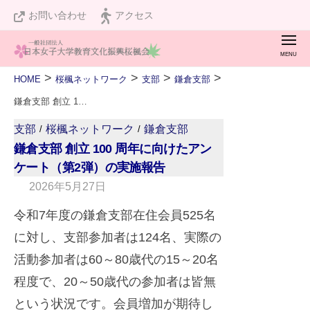
桜
ュ
コ
お問い合わせ
アクセス
楓
ー
ン
会
メ
テ
ニ
桜
私
ュ
ン
>
>
>
>
HOME
桜楓ネットワーク
支部
鎌倉支部
ー
楓
た
ツ
鎌倉支部 創立 100 周年に向けたアンケート（第2弾）の実施報告
会
ち
へ
支部
桜楓ネットワーク
鎌倉支部
/
/
は
ス
鎌倉支部 創立 100 周年に向けたアン
設
キ
ケート（第2弾）の実施報告
立
2026年5月27日
b
ッ
１
y
プ
令和7年度の鎌倉支部在住会員525名
２
w
に対し、支部参加者は124名、実際の
０
e
周
活動参加者は60～80歳代の15～20名
b
年
程度で、20～50歳代の参加者は皆無
m
を
という状況です。会員増加が期待し
a