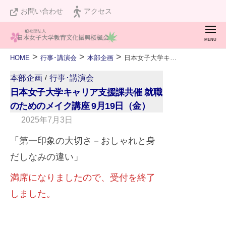
桜
ュ
コ
お問い合わせ
アクセス
楓
ー
ン
会
メ
テ
ニ
桜
私
ュ
ン
>
>
>
HOME
行事･講演会
本部企画
日本女子大学キャリア支援課共催 就職のためのメイク講座 9月19日（金）
ー
楓
た
ツ
本部企画
行事･講演会
会
/
ち
へ
日本女子大学キャリア支援課共催 就職
は
ス
のためのメイク講座 9月19日（金）
設
2025年7月3日
b
キ
立
y
ッ
「第一印象の大切さ－おしゃれと身
１
w
プ
だしなみの違い」
２
e
０
満席になりましたので、受付を終了
b
周
m
しました。
年
a
を
s