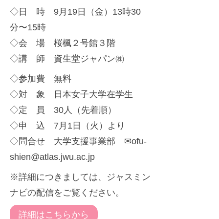
迎
t
◇日 時 9月19日（金）13時30
え
e
分〜15時
ま
r
◇会 場 桜楓２号館３階
し
◇講 師 資生堂ジャパン㈱
た
◇参加費 無料
◇対 象 日本女子大学在学生
◇定 員 30人（先着順）
◇申 込 7月1日（火）より
◇問合せ 大学支援事業部 ✉ofu-
shien@atlas.jwu.ac.jp
※詳細につきましては、ジャスミン
ナビの配信をご覧ください。
詳細はこちらから