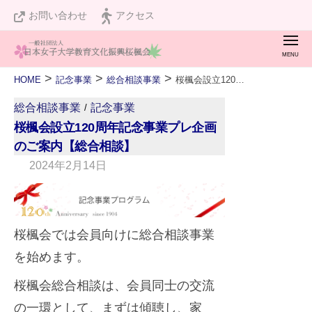
桜
ュ
コ
お問い合わせ
アクセス
楓
ー
ン
会
メ
テ
ニ
桜
私
ュ
ン
>
>
>
HOME
記念事業
総合相談事業
桜楓会設立120周年記念事業プレ企画のご案内【総合相談】
ー
楓
た
ツ
総合相談事業
記念事業
会
/
ち
へ
桜楓会設立120周年記念事業プレ企画
は
ス
のご案内【総合相談】
設
2024年2月14日
b
キ
立
y
ッ
１
A
プ
２
d
桜楓会では会員向けに総合相談事業
０
v
を始めます。
周
i
年
桜楓会総合相談は、会員同士の交流
s
を
e
の一環として、まずは傾聴し、家