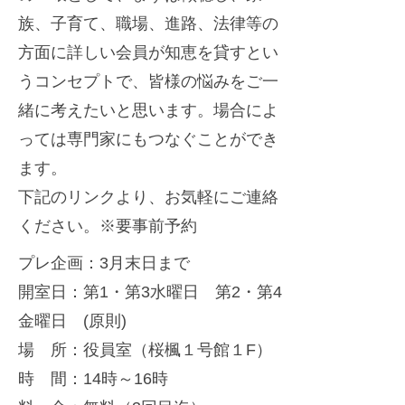
迎
r
族、子育て、職場、進路、法律等の
え
方面に詳しい会員が知恵を貸すとい
ま
うコンセプトで、皆様の悩みをご一
し
緒に考えたいと思います。場合によ
た
っては専門家にもつなぐことができ
ます。
下記のリンクより、お気軽にご連絡
ください。※要事前予約
プレ企画：3月末日まで
開室日：第1・第3水曜日 第2・第4
金曜日 (原則)
場 所：役員室（桜楓１号館１F）
時 間：14時～16時