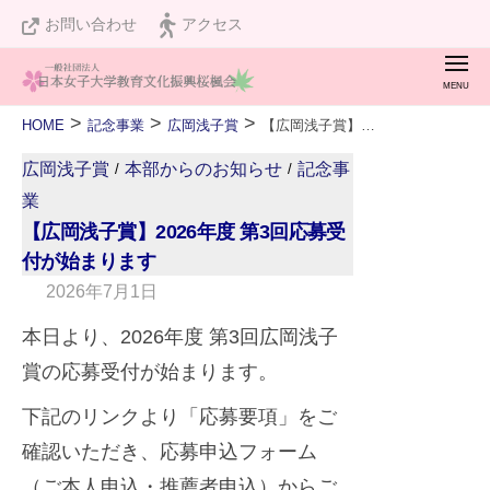
桜
ュ
コ
お問い合わせ
アクセス
楓
ー
ン
会
メ
テ
ニ
桜
私
ュ
ン
>
>
>
HOME
記念事業
広岡浅子賞
【広岡浅子賞】2026年度 第3回応募受付が始まります
ー
楓
た
ツ
広岡浅子賞
本部からのお知らせ
記念事
会
/
/
ち
へ
業
は
ス
【広岡浅子賞】2026年度 第3回応募受
設
付が始まります
キ
立
2026年7月1日
b
ッ
１
y
プ
本日より、2026年度 第3回広岡浅子
２
w
賞の応募受付が始まります。
０
e
周
下記のリンクより「応募要項」をご
b
年
m
確認いただき、応募申込フォーム
を
a
（ご本人申込・推薦者申込）からご