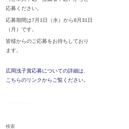
迎
s
応募ください。
え
t
応募期間は7月1日（水）から8月31日
ま
e
（月）です。
し
r
た
皆様からのご応募をお待ちしており
ます。
広岡浅子賞応募についての詳細は、
こちらのリンクからご覧ください。
検索