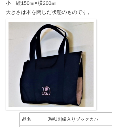
2025
小 縦150㎜×横200㎜
迎
年
大きさは本を閉じた状態のものです。
え
10
ま
月
し
20
た
日
by
Adviser
品名
JWU刺繍入りブックカバー