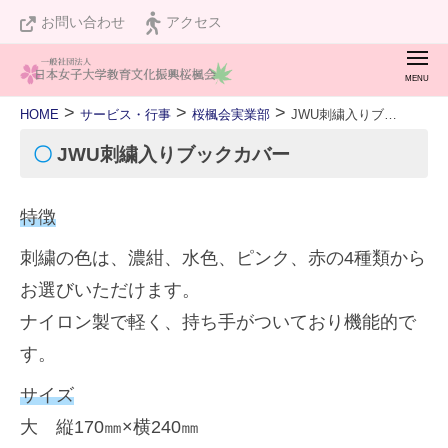
桜
ュ
コ
お問い合わせ
アクセス
楓
ー
ン
会
メ
テ
ニ
桜
私
ュ
ン
>
>
>
HOME
サービス・行事
桜楓会実業部
JWU刺繍入りブックカバー
ー
楓
た
ツ
JWU
〇
JWU刺繍入りブックカバー
会
ち
へ
刺
は
ス
繍
特徴
設
入
キ
立
刺繍の色は、濃紺、水色、ピンク、赤の4種類から
り
ッ
１
ブ
お選びいただけます。
プ
２
ッ
ナイロン製で軽く、持ち手がついており機能的で
ク
０
す。
カ
周
サイズ
バ
年
ー
大 縦170㎜×横240㎜
を