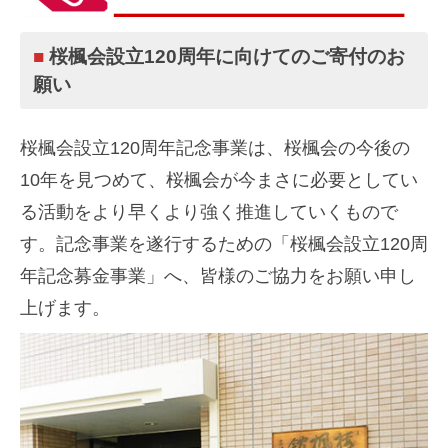
日
迎
by
え
■
桜楓会設立120周年に向けてのご寄付のお
Adviser
ま
願い
し
た
桜楓会設立120周年記念事業は、桜楓会の今後の
10年を見つめて、桜楓会が今まさに必要としてい
る活動をより早くより強く推進していくもので
す。記念事業を遂行するための「桜楓会設立120周
年記念募金事業」へ、皆様のご協力をお願い申し
上げます。