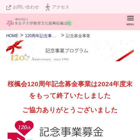
桜
ュ
コ
お問い合わせ
アクセス
楓
ー
ン
会
メ
テ
ニ
桜
私
ュ
ン
>
>
HOME
120周年記念事業特設サイト
記念募金事業
ー
楓
た
ツ
記
会
ち
へ
念
は
ス
募
設
金
キ
立
事
桜楓会120周年記念募金事業は2024年度末
ッ
１
業
プ
をもって終了いたしました
２
2025
０
年
ご協力ありがとうございました
周
4
月
年
10
を